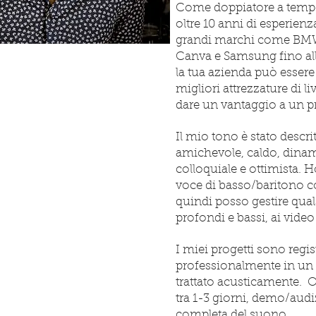
Come doppiatore a tempo
oltre 10 anni di esperienz
grandi marchi come BMW
Canva e Samsung fino al
la tua azienda può essere
migliori attrezzature di l
dare un vantaggio a un p
Il mio tono è stato descr
amichevole, caldo, dinam
colloquiale e ottimista. Ho
voce di basso/baritono 
quindi posso gestire qualsi
profondi e bassi, ai video e
I miei progetti sono regis
professionalmente in un
trattato acusticamente.
O
tra 1-3 giorni, demo/aud
completa del suono.