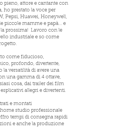
 pieno, attore e cantante con
a, ho prestato la voce per
, Pepsi, Huawei, Honeywell,
le piccole mamme e papà... e
 la prossima!
Lavoro con le
ivello industriale e so come
rogetto.
itto come fiducioso,
ico, profondo, divertente,
 la versatilità di avere una
con una gamma di 4 ottave,
asi cosa, dai trailer dei film
splicativi allegri e divertenti.
trati e montati
 home studio professionale
ffro tempi di consegna rapidi
izioni e anche la produzione