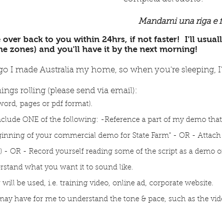
Mandami una riga e 
e over
back
to you within 24hrs, if not faster! I'll usua
me z
ones) and you'll have it by the next morning!
ago I made Australia my home, so w
hen you're sleeping, 
ings rolling (please send via email)
:
 word, pages or pdf format).
include ONE of the following
: -Reference a part of my demo that 
eginning of your commercial demo for State Farm" - OR - Attach 
c) - OR - Record yourself reading some of the script as a demo
erstand what you want it to sound like.
ill be used, i.e. training video, online ad, corporate website.
 may have for me to understand the tone
& pace
, such as the vi