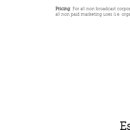
Pricing
: For all non broadcast corp
all non paid marketing uses (i.e. orga
Es