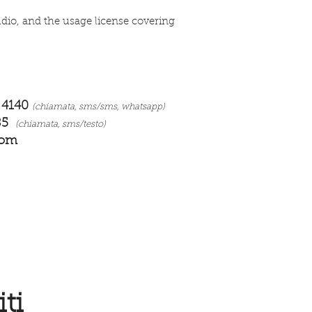
dio, and the usage license covering
 4140
(chiamata, sms/sms, whatsapp)
85
(chiamata, sms/testo)
com
ti