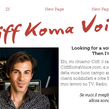
DI
New Page
New Pag
Looking for a vo
Then I'
Ehi, mi chiamo Cliff, il r
CliffKomaVoice.com, e so
della voce fuori campo 
clienti soddisfatti e oltre
mio lavoro su TV, Radio, 
Se vuoi il megli
allora sono