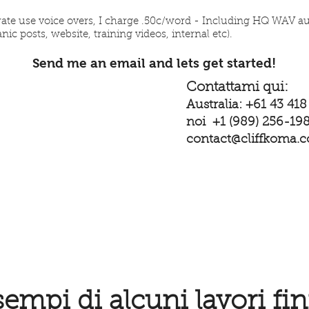
orate use voice overs, I charge .50c/word - Including HQ WAV au
nic posts, website, training videos, internal etc).
Send me an email and lets get started!
Contattami qui:
Australia:
+61 43 418
noi
+1 (989) 256-19
contact@cliffkoma.
empi di alcuni lavori fini