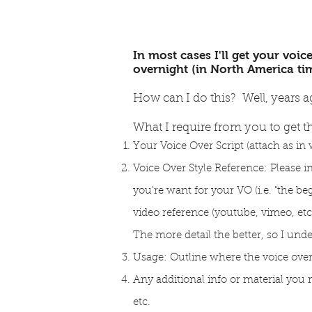
In most cases I'll get your voic
overnight (in North America ti
How can I do this? Well, years 
What I require from you to get th
Your Voice Over
S
cript (attach as in
Voice Over Style Reference: Please 
you're want for your VO (i.e. "the b
video reference (youtube, vimeo, et
The more detail the better, so I und
Usage: Outline where the voice over w
Any additional info or material you
etc.