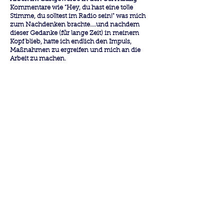
Kommentare wie "Hey, du hast eine tolle
Stimme, du solltest im Radio sein!" was mich
zum Nachdenken brachte....und nachdem
dieser Gedanke (für lange Zeit) in meinem
Kopf blieb, hatte ich endlich den Impuls,
Maßnahmen zu ergreifen und mich an die
Arbeit zu machen.
Jetzt, zu diesem Zeitpunkt, habe ich über
1.400 Jobs für Kunden in allen Ecken der Welt
geäußert, und dieses "kleine Nebenprojekt" ist
zu meinem Hauptprojekt geworden ... und
ich könnte nicht glücklicher sein.
Im Laufe der Jahre habe ich meine Stimme,
mein Gehör und meine Produktions- und
Schnittfähigkeiten kontinuierlich investiert
und weiterentwickelt, während ich mit
Trainern und anderen Sprechern
zusammengearbeitet habe.
Dies hat dazu
geführt, dass ich einen vollmundigen
professionellen Klang mit hochwertiger
Ausstattung biete.
Aktuelle Ausrüstungsliste:
Sennheiser MKH416 & Rode NT2A Mikrofone